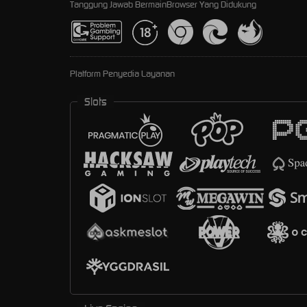
Tanggung Jawab Bermain
Browser Yang Didukung
Platform Penyedia Layanan
Slots