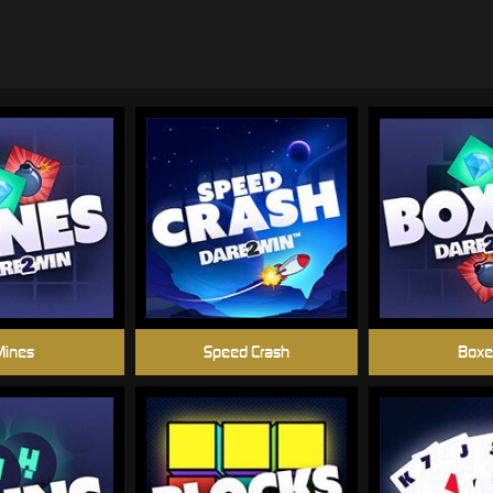
Mines
Speed Crash
Boxe