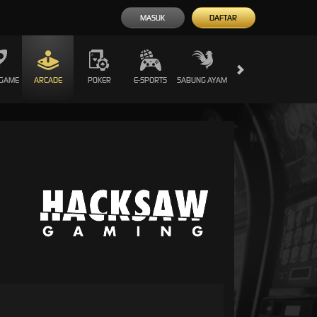
MASUK
DAFTAR
 GAME
ARCADE
POKER
E-SPORTS
SABUNG AYAM
PROMOSI