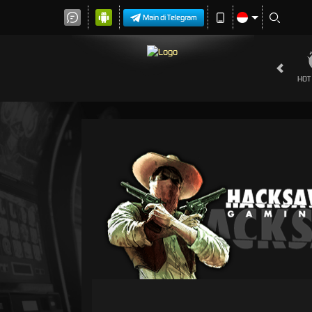
Main di Telegram
HOT