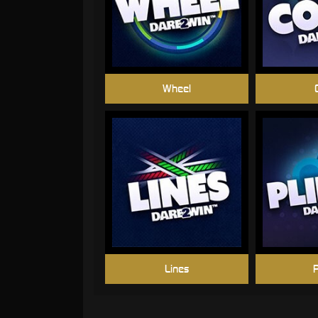
Wheel
Lines
P