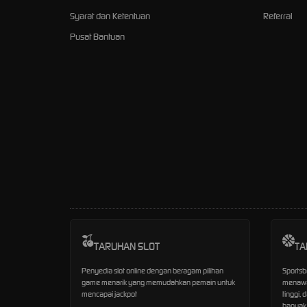
Syarat dan Ketentuan
Referral
Pusat Bantuan
TARUHAN SLOT
TA
Penyedia slot online dengan beragam pilihan
Sportsb
game menarik yang memudahkan pemain untuk
menawar
mencapai jackpot
tinggi,
banyak 