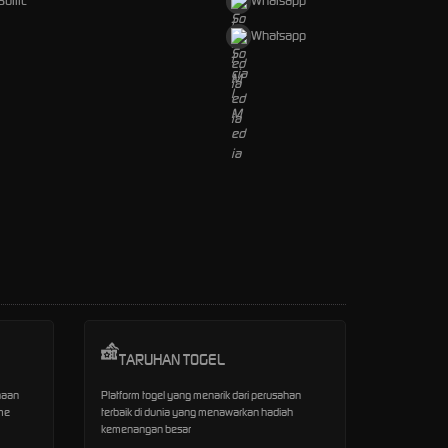
offic
Whatsapp
Whatsapp
TARUHAN TOGEL
haan
Platform togel yang menarik dari perusahan
ame
terbaik di dunia yang menawarkan hadiah
kemenangan besar