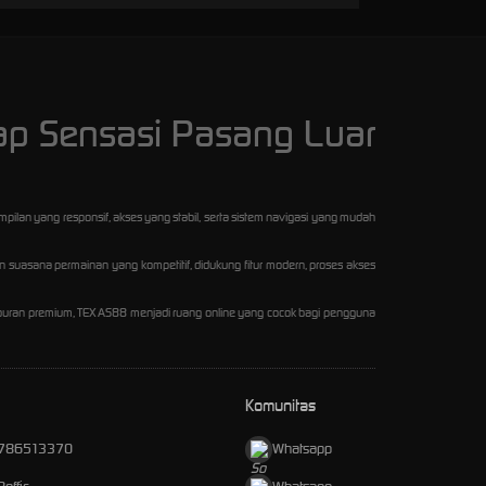
ap Sensasi Pasang Luar
ilan yang responsif, akses yang stabil, serta sistem navigasi yang mudah
suasana permainan yang kompetitif, didukung fitur modern, proses akses
 hiburan premium, TEXAS88 menjadi ruang online yang cocok bagi pengguna
Komunitas
786513370
Whatsapp