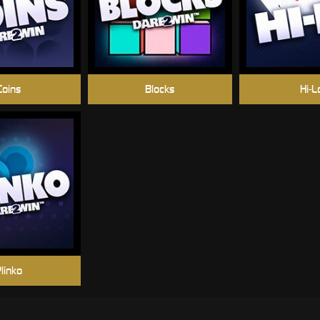
Coins
Blocks
Hi-L
linko