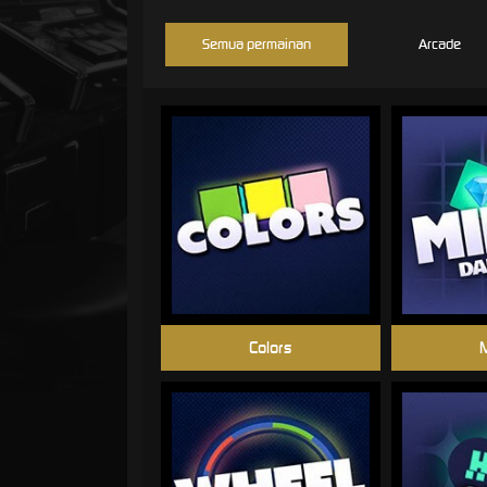
Semua permainan
Arcade
Colors