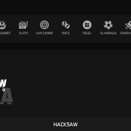
 GAMES
SLOTS
LIVE CASINO
RACE
TOGEL
OLAHRAGA
CRASH
HACKSAW