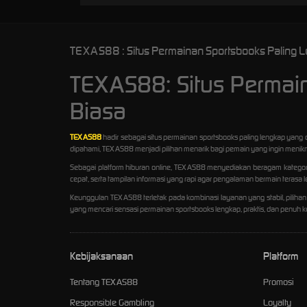
TEXAS88 : Situs Permainan Sportsbooks Paling 
TEXAS88: Situs Permai
Biasa
TEXAS88
hadir sebagai situs permainan sportsbooks paling lengkap yang
dipahami, TEXAS88 menjadi pilihan menarik bagi pemain yang ingin menikma
Sebagai platform hiburan online, TEXAS88 menyediakan beragam kategori
cepat, serta tampilan informasi yang rapi agar pengalaman bermain teras
Keunggulan TEXAS88 terletak pada kombinasi layanan yang stabil, piliha
yang mencari sensasi permainan sportsbooks lengkap, praktis, dan penuh k
Kebijaksanaan
Platform
Tentang TEXAS88
Promosi
Responsible Gambling
Loyalty