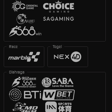
Race
Togel
Olahraga