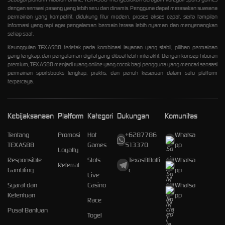
dengan sensasi pasang yang lebih seru dan dinamis. Pengguna dapat merasakan suasana
permainan yang kompetitif, didukung fitur modern, proses akses cepat, serta tampilan
informasi yang rapi agar pengalaman bermain terasa lebih nyaman dan menyenangkan
setiap saat.
Keunggulan TEXAS88 terletak pada kombinasi layanan yang stabil, pilihan permainan
yang lengkap, dan pengalaman digital yang dibuat lebih interaktif. Dengan konsep hiburan
premium, TEXAS88 menjadi ruang online yang cocok bagi pengguna yang mencari sensasi
permainan sportsbooks lengkap, praktis, dan penuh keseruan dalam satu platform
terpercaya.
Kebijaksanaan
Platform
Kategori
Dukungan
Komunitas
Tentang
Promosi
Hot
+6287786
Whatsa
TEXAS88
Games
513370
pp
Loyalty
Responsible
Slots
Texas88offi
Whatsa
Referral
Gambling
c
pp
Live
Syarat dan
Casino
Whatsa
Ketentuan
pp
Race
Pusat Bantuan
Togel