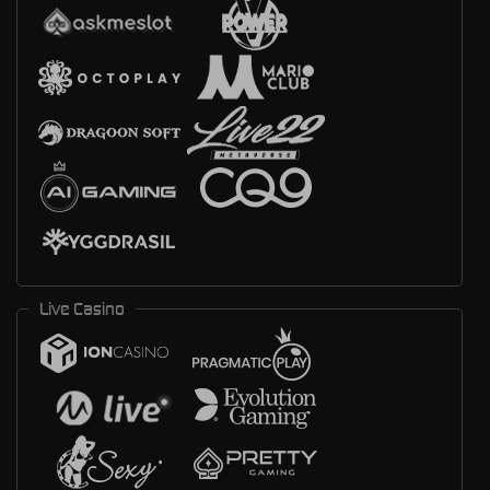
Live Casino