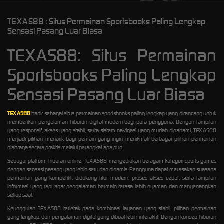
TEXAS88 : Situs Permainan Sportsbooks Paling Lengkap
Sensasi Pasang Luar Biasa
TEXAS88: Situs Permainan
Sportsbooks Paling Lengkap
Sensasi Pasang Luar Biasa
TEXAS88
hadir sebagai situs permainan sportsbooks paling lengkap yang dirancang untuk
memberikan pengalaman hiburan digital modern bagi para pengguna. Dengan tampilan
yang responsif, akses yang stabil, serta sistem navigasi yang mudah dipahami, TEXAS88
menjadi pilihan menarik bagi pemain yang ingin menikmati berbagai pilihan permainan
olahraga secara praktis melalui perangkat apa pun.
Sebagai platform hiburan online, TEXAS88 menyediakan beragam kategori sports games
dengan sensasi pasang yang lebih seru dan dinamis. Pengguna dapat merasakan suasana
permainan yang kompetitif, didukung fitur modern, proses akses cepat, serta tampilan
informasi yang rapi agar pengalaman bermain terasa lebih nyaman dan menyenangkan
setiap saat.
Keunggulan TEXAS88 terletak pada kombinasi layanan yang stabil, pilihan permainan
yang lengkap, dan pengalaman digital yang dibuat lebih interaktif. Dengan konsep hiburan