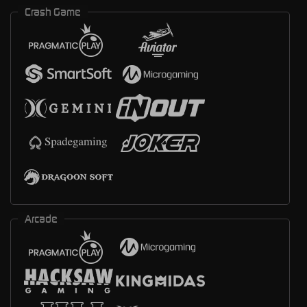
Crash Game
Arcade