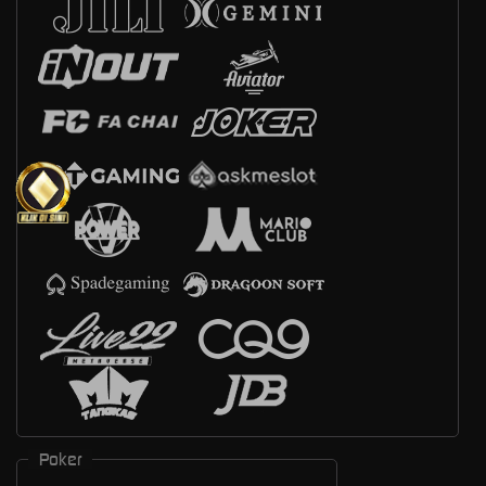
Poker