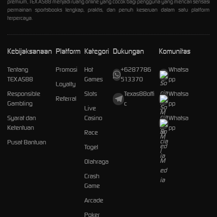
premium, TEXAS88 menjadi ruang online yang cocok bagi pengguna yang mencari sensasi
permainan sportsbooks lengkap, praktis, dan penuh keseruan dalam satu platform
terpercaya.
Kebijaksanaan
Platform
Kategori
Dukungan
Komunitas
Tentang
Promosi
Hot
+6287786
Whatsa
TEXAS88
Games
513370
pp
Loyalty
Responsible
Slots
Texas88offi
Whatsa
Referral
Gambling
c
pp
Live
Syarat dan
Casino
Whatsa
Ketentuan
pp
Race
Pusat Bantuan
Togel
Olahraga
Crash
Game
Arcade
Poker