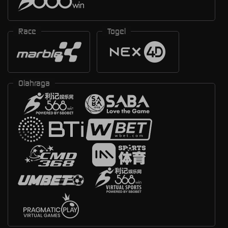
Race
Togel
Olahraga