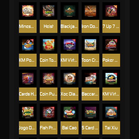
Minesweeper
Heist
Blackjack
Iron Dome
7 Up 7 Down
KM Power Ball
Coin Toss
KM Virtual Greyhound Racing
Toon Crash
Poker Roulette
Cards Hi Lo
Coin Pusher
Xoc Dia Lightning
Baccarat: Swipe
KM Virtual Horse Racing
Jogo De Bozo
Fish Prawn Crab 2
Bai Cao
5 Card Poker
Tai Xiu