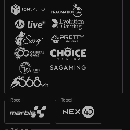
Race
Togel
Olahraga