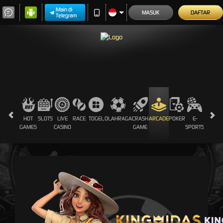
Main di
MASUK
DAFTAR
Telegram
HOT
SLOTS
LIVE
RACE
TOGEL
OLAHRAGA
CRASH
ARCADE
POKER
E-
SABUN
GAMES
CASINO
GAME
SPORTS
AYAM