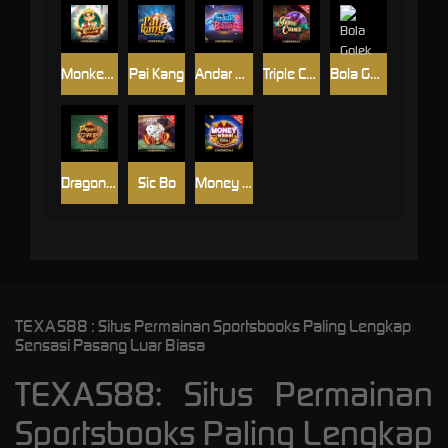
Monkey King Roulette
Pai Kang
Andar Bahar
Triple Chance
Bola Golek
Dragon Tiger 2
Sic Bo
Money Wheel Deluxe
TEXAS88 : Situs Permainan Sportsbooks Paling Lengkap
Sensasi Pasang Luar Biasa
TEXAS88: Situs Permainan
Sportsbooks Paling Lengkap