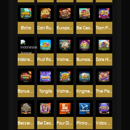
Bicho
Coin Rush Deluxe
European Roulette
Bai Cao Black & Red
Teen Patti Versus
Indonesian Animal Dice
Fruit Roulette
Vietnam Fish Prawn Crab
Burmese 6 Animals
Dota Hi-Lo
Bonus Dice
Tongits
Vietnam Rock Paper Scissors
Kingmaker Pok Deng
Thai Fish Prawn Crab GO!
Baccarat: Multi
Bai Cao Mystic Four
Four Dice
Plinko Rush
Video Poker