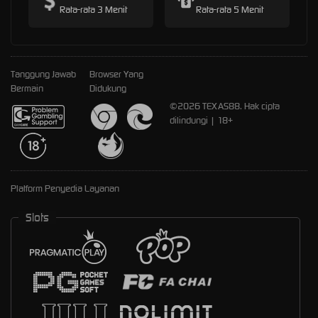
Rata-rata 3 Menit
Rata-rata 5 Menit
Tanggung Jawab
Browser Yang
Bermain
Didukung
©2026 TEXAS88. Hak cipta
dilindungi | 18+
Platform Penyedia Layanan
Slots