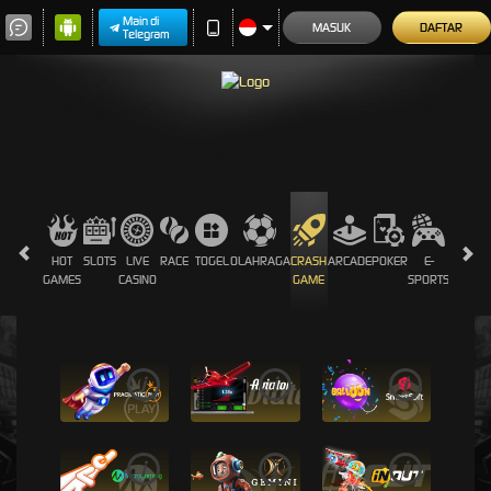
Main di
MASUK
DAFTAR
Telegram
HOT
SLOTS
LIVE
RACE
TOGEL
OLAHRAGA
CRASH
ARCADE
POKER
E-
SABUN
GAMES
CASINO
GAME
SPORTS
AYAM
i
i
i
i
i
i