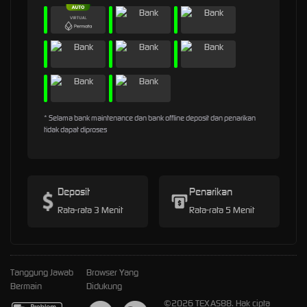
* Selama bank maintenance dan bank offline deposit dan penarikan
tidak dapat diproses
Deposit
Penarikan
Rata-rata 3 Menit
Rata-rata 5 Menit
Tanggung Jawab
Browser Yang
Bermain
Didukung
©2026 TEXAS88. Hak cipta