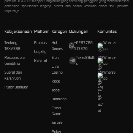
premium, TEXAS88 menjadi ruang online yang cocok bagi pengguna yang mencari sensasi
permainan sportsbooks lengkap, praktis, dan penuh keseruan dalam satu platform
terpercaya.
Kebijaksanaan
Platform
Kategori
Dukungan
Komunitas
Tentang
Promosi
Hot
+6287786
Whatsa
TEXAS88
Games
513370
pp
Loyalty
Responsible
Slots
Texas88offi
Whatsa
Referral
Gambling
c
pp
Live
Syarat dan
Casino
Whatsa
Ketentuan
pp
Race
Pusat Bantuan
Togel
Olahraga
Crash
Game
Arcade
Poker