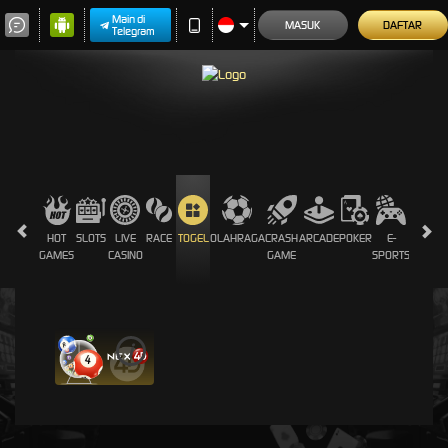
Main di
MASUK
DAFTAR
Telegram
HOT
SLOTS
LIVE
RACE
TOGEL
OLAHRAGA
CRASH
ARCADE
POKER
E-
SABUN
GAMES
CASINO
GAME
SPORTS
AYAM
i