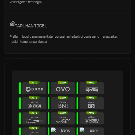
variasi game terbanyak
TARUHAN TOGEL
Platform togel yang menarik dari perusahan terbaik di dunia yang menawarkan
hadiah kemenangan besar