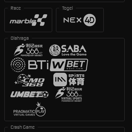
Race
Togel
Olahraga
Crash Game