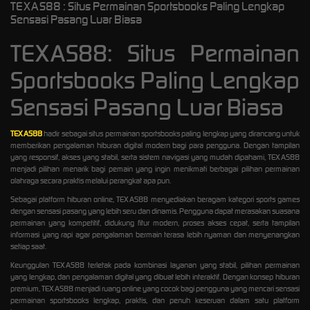
TEXAS88 : Situs Permainan Sportsbooks Paling Lengkap
Sensasi Pasang Luar Biasa
TEXAS88: Situs Permainan
Sportsbooks Paling Lengkap
Sensasi Pasang Luar Biasa
TEXAS88
hadir sebagai situs permainan sportsbooks paling lengkap yang dirancang untuk
memberikan pengalaman hiburan digital modern bagi para pengguna. Dengan tampilan
yang responsif, akses yang stabil, serta sistem navigasi yang mudah dipahami, TEXAS88
menjadi pilihan menarik bagi pemain yang ingin menikmati berbagai pilihan permainan
olahraga secara praktis melalui perangkat apa pun.
Sebagai platform hiburan online, TEXAS88 menyediakan beragam kategori sports games
dengan sensasi pasang yang lebih seru dan dinamis. Pengguna dapat merasakan suasana
permainan yang kompetitif, didukung fitur modern, proses akses cepat, serta tampilan
informasi yang rapi agar pengalaman bermain terasa lebih nyaman dan menyenangkan
setiap saat.
Keunggulan TEXAS88 terletak pada kombinasi layanan yang stabil, pilihan permainan
yang lengkap, dan pengalaman digital yang dibuat lebih interaktif. Dengan konsep hiburan
premium, TEXAS88 menjadi ruang online yang cocok bagi pengguna yang mencari sensasi
permainan sportsbooks lengkap, praktis, dan penuh keseruan dalam satu platform