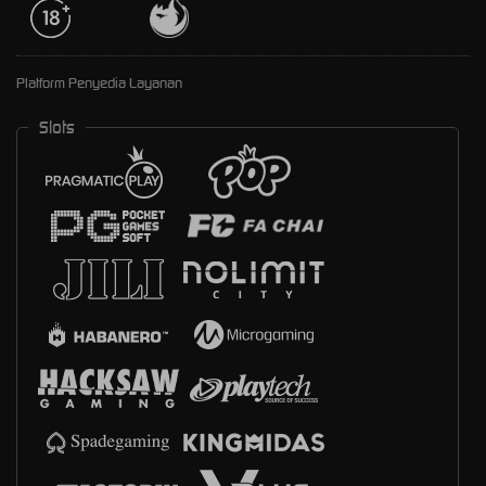
Platform Penyedia Layanan
Slots