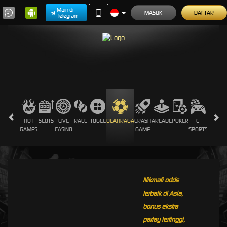
Main di
MASUK
DAFTAR
Telegram
HOT
SLOTS
LIVE
RACE
TOGEL
OLAHRAGA
CRASH
ARCADE
POKER
E-
SABUN
GAMES
CASINO
GAME
SPORTS
AYAM
Nikmati odds
terbaik di Asia,
bonus ekstra
parlay tertinggi,