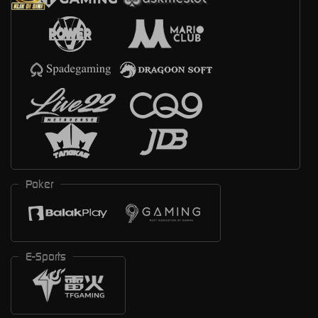
Poker
E-Sports