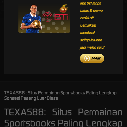
free bet tanpa
batas & promo
eksklusif.
Gamifikasi
membuat
setiap taruhan
jadi makin seru!
MAIN
TEXAS88 : Situs Permainan Sportsbooks Paling Lengkap
Sensasi Pasang Luar Biasa
TEXAS88: Situs Permainan
Sportsbooks Paling Lengkap